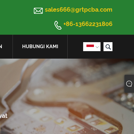

sales666@grtpcba.com

+86-13662231806

N
HUBUNGI KAMI
