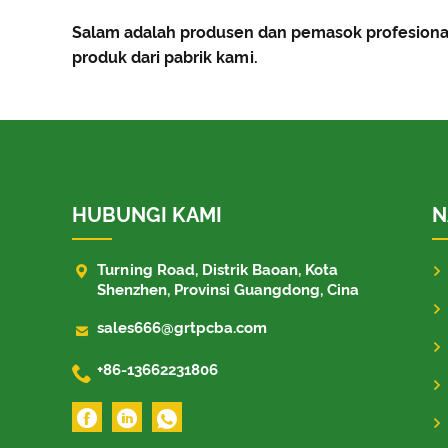
Salam adalah produsen dan pemasok profesional
produk dari pabrik kami.
HUBUNGI KAMI
N

Turning Road, Distrik Baoan, Kota
Shenzhen, Provinsi Guangdong, Cina

sales666@grtpcba.com

+86-13662231806